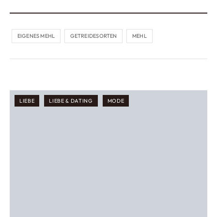
EIGENES MEHL
GETREIDESORTEN
MEHL
LIEBE
LIEBE & DATING
MODE