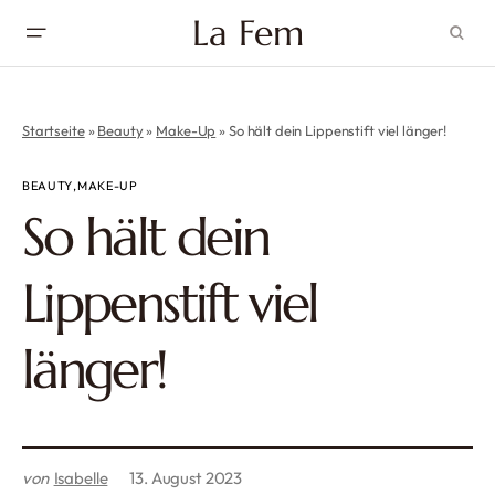
La Fem
Startseite
»
Beauty
»
Make-Up
»
So hält dein Lippenstift viel länger!
BEAUTY
MAKE-UP
So hält dein
Lippenstift viel
länger!
von
Isabelle
13. August 2023